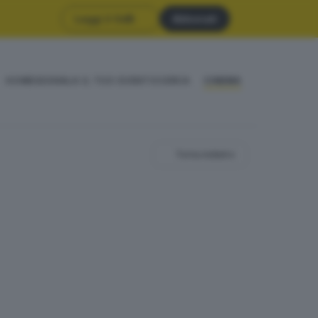
Leggi il GdB
Abbonati
HOME
SEGNALA IL TUO EVENTO
CERCA
CINEMA
Torna indietro