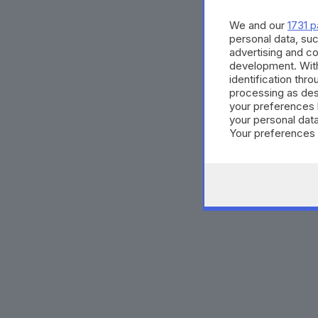
We and our
1731 p
personal data, suc
advertising and c
development. Wit
identification thr
processing as des
your preferences 
your personal data
Your preferences 
consent at any tim
the webpage.