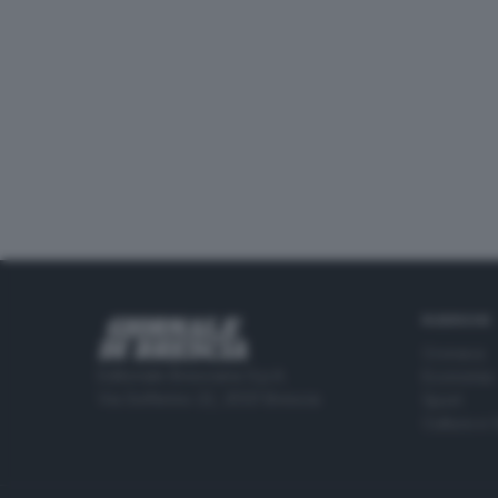
RUBRICHE
Cronaca
Editoriale Bresciana S.p.A.
Economia
Via Solferino 22, 25121 Brescia
Sport
Cultura e 