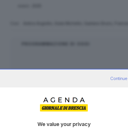
2025
ANNO:
Con:
Ambra Angiolini, Giulia Michelini, Gaetano Bruno, Fran
PROGRAMMAZIONE DI OGGI
Film non presente nella pr
Continue
TRAMA
Ludovica (Ambra Angiolini), sommozzatrice professionista, si rit
vittima di un ricatto legato ai debiti dell'uomo che amava. A 
We value your privacy