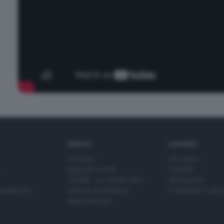
SERVIZI
AZIENDA
Podcast
Chi siamo
Agenda eventi
Contatti
ZOOM - Le vostre foto
Redazione
Spettacoli
Lettere al direttore
Pubblicità e nec
Abbonamenti