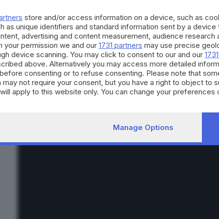
spietato e manipolatore. Insieme a loro, in quella salina abban
Michelini), giovane donna cresciuta dentro la prigione di una r
artners
store and/or access information on a device, such as co
h as unique identifiers and standard information sent by a device
immersione nel relitto è una discesa nella paura, ogni risalita 
ontent, advertising and content measurement, audience research 
nasce qualcosa di inatteso, un legame che sfida le logiche di p
h your permission we and our
1731 partners
may use precise geolo
mondo governato da uomini e da leggi non scritte, la loro complic
ough device scanning. You may click to consent to our and our
1731
cribed above. Alternatively you may access more detailed infor
before consenting or to refuse consenting. Please note that som
 may not require your consent, but you have a right to object to 
TRAILER
will apply to this website only. You can change your preferences 
e by returning to this site and clicking the
privacy policy
button at
Manage Options