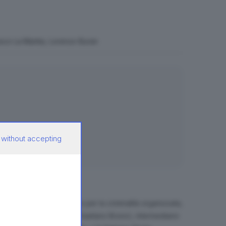
cesco La Mantia, Lorenzo Buran
ogrammazione di oggi.
 without accepting
rova costretta a lavorare per la criminalità organizzata,
tenerla d'occhio è Rocco (Gaetano Bruno), intermediario