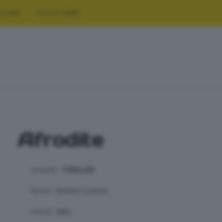
LTURA
FOTO E VIDEO
Afrodite
THRILLER
GENERE:
Stefano Lorenzi
REGIA:
Italia
PAESE: