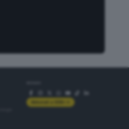
SEGUICI
Abbonati a GDB+
rologie