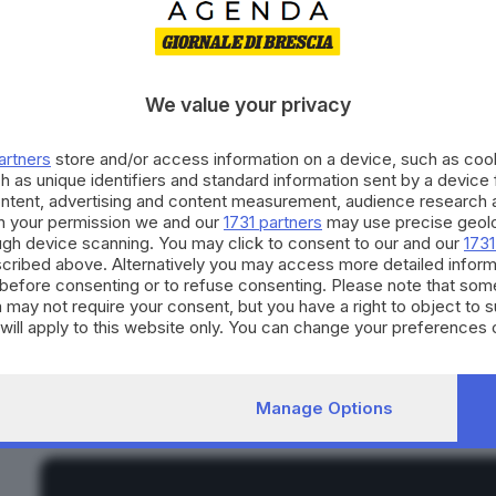
teatrale. Ravel, ormai noto ma attraversato da una profonda crisi 
dell'ispirazione e con il dubbio sul proprio linguaggio musical
momento di smarrimento, la scintilla riemerge grazie a un'intuiz
ossessiva di un tema musicale essenziale, che Ravel stesso defi
We value your privacy
Boléro, destinato a diventare la sua composizione più iconica e
la presenza di tre donne fondamentali nella sua vita: la carism
artners
store and/or access information on a device, such as co
Tillier) e la fedele pianista Marguerite Long (Emmanuelle Devo
h as unique identifiers and standard information sent by a device
momenti di maggiore solitudine e lo aiuta a non cedere all'aut
ontent, advertising and content measurement, audience research 
h your permission we and our
1731 partners
may use precise geolo
figure, Ravel resta prigioniero della propria inquietudine: pers
ough device scanning. You may click to consent to our and our
1731
sensazione che la sua musica raffinata e fuori dal tempo non ri
cribed above. Alternatively you may access more detailed infor
struttura ciclica e la sua tensione crescente, finisce per riflett
before consenting or to refuse consenting. Please note that som
 may not require your consent, but you have a right to object to 
silenzi e improvvise rivelazioni, che lo condurranno verso un i
will apply to this website only. You can change your preferences 
e by returning to this site and clicking the
privacy policy
button at
Foto:
Manage Options
TRAILER