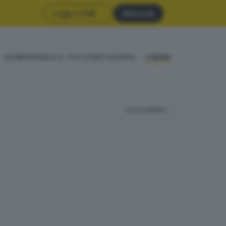
Leggi il GdB
Abbonati
HOME
SEGNALA IL TUO EVENTO
CERCA
CINEMA
Torna indietro