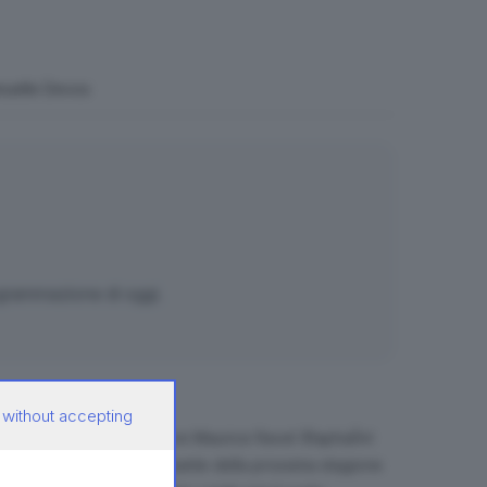
anuelle Devos
ogrammazione di oggi.
 without accepting
libar) affida al compositore Maurice Ravel (RaphaÃ«l
ensato come il cuore pulsante della prossima stagione