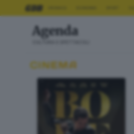
CRONACA
ECONOMIA
SPORT
CU
Agenda
CULTURA E SPETTACOLI
CINEMA