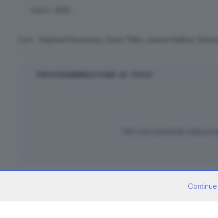
2025
ANNO:
Con:
Raphael Personnaz, Doria Tillier, Jeanne Balibar, Emm
PROGRAMMAZIONE DI OGGI
Film non presente nella pr
TRAMA
Continue
Parigi, 1928. La celebre coreografa Ida Rubinstein (Jeanne Ba
Personnaz) la creazione di un brano per un nuovo balletto, p