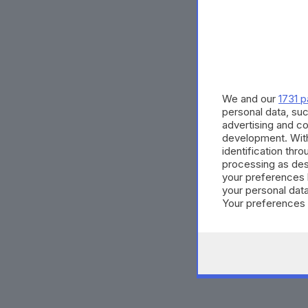
We and our
1731 p
personal data, suc
advertising and c
development. Wit
identification thr
processing as des
your preferences 
your personal data
Your preferences 
consent at any tim
the webpage.