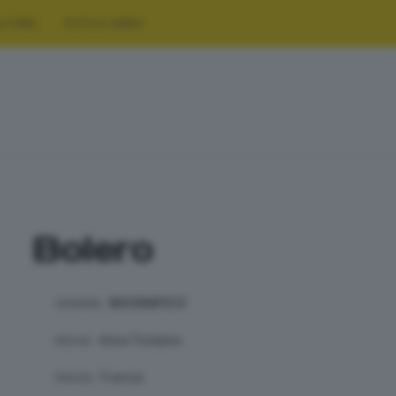
LTURA
FOTO E VIDEO
Bolero
BIOGRAFICO
GENERE:
Anne Fontaine
REGIA:
Francia
PAESE: