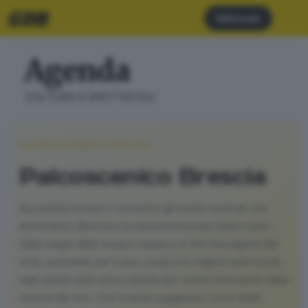
Abbonati
Agenda
CULTURA E SPETTACOLI
SELEZIONATI PER VOI
Palcoscenico Brescia
Qui potete trovare i concerti e gli eventi musicali che
animeranno Brescia e la sua provincia per tutto l'anno.
Dalla magia della musica classica ai ritmi travolgenti del
rock, passando per il jazz, il pop e le migliori band locali,
ogni serata sarà un’occasione per vivere l’emozione della
musica dal vivo. Con scenari suggestivi come teatri