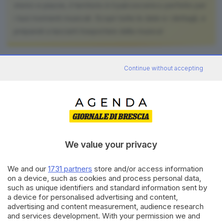
storici e piazze, il territorio è il palcoscenico perfetto per
i tuoi momenti musicali. Scopri tutte le date e i dettagli, e
preparati a lasciarti trasportare dalla musica!
Continue without accepting
selezionati
Eventi
Ecco tutti gli eventi per "
Palcoscenico Brescia
"
We value your privacy
Editoriale Bresciana S.p.A.
We and our
1731 partners
store and/or access information
Via Solferino 22, 25121 Brescia
on a device, such as cookies and process personal data,
such as unique identifiers and standard information sent by
a device for personalised advertising and content,
advertising and content measurement, audience research
RUBRICHE
and services development. With your permission we and
Cronaca