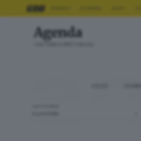
CRONACA
ECONOMIA
SPORT
CU
Agenda
a
CULTURA E SPETTACOLI
OGGI
DOM
CATEGORIE