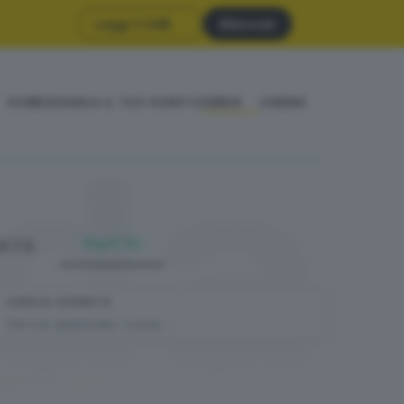
Leggi il GdB
Abbonati
HOME
SEGNALA IL TUO EVENTO
CERCA
CINEMA
da
TUTTI
DATE
CERCA EVENTO