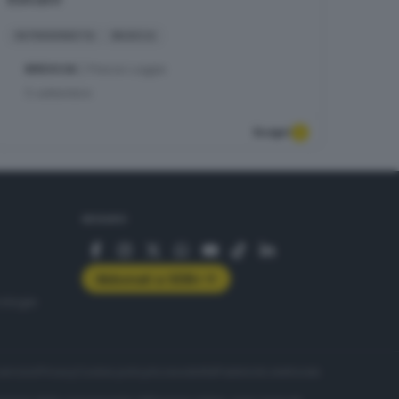
IN PREVENDITA
MUSICA
BRESCIA
| Piazza Loggia
5
settembre
Scopri
SEGUICI
Abbonati a GDB+
rologie
servizio
Privacy
Cookie policy
Accessibilità
Pubblicità elettorale