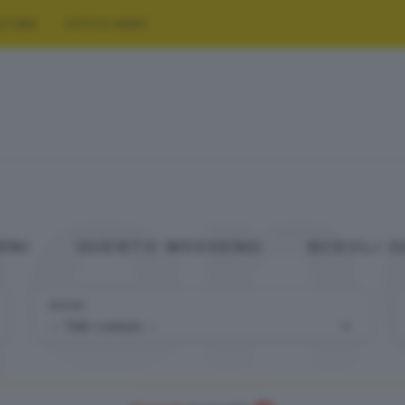
LTURA
FOTO E VIDEO
gen
ANI
QUESTO WEEKEND
SCEGLI 
DOVE