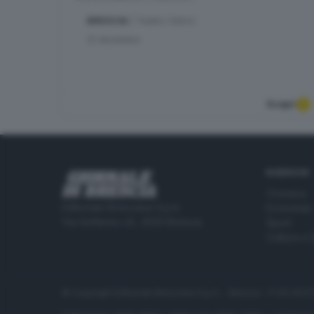
BRESCIA
| Teatro Clerici
21
dicembre
Scopri
RUBRICHE
Cronaca
Editoriale Bresciana S.p.A.
Economia
Via Solferino 22, 25121 Brescia
Sport
Cultura e 
© Copyright Editoriale Bresciana S.p.A. - Brescia - P.IVA 00