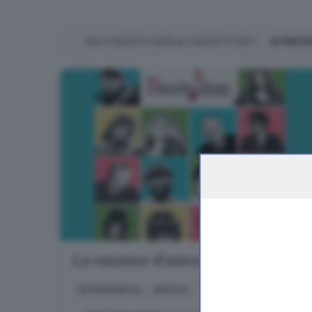
DAL
6
AGOSTO
2026
AL
5
AGOSTO
2027
IN PREV
La canzone d'autore italiana
IN PREVENDITA
MUSICA