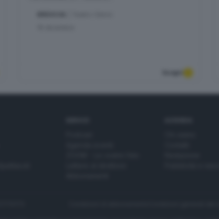
BRESCIA
| Teatro Clerici
16
dicembre
Scopri
SERVIZI
AZIENDA
Podcast
Chi siamo
Agenda eventi
Contatti
ZOOM - Le vostre foto
Redazione
Spettacoli
Lettere al direttore
Pubblicità e nec
Abbonamenti
272770173
Condizioni di abbonamento
Condizioni generali del 