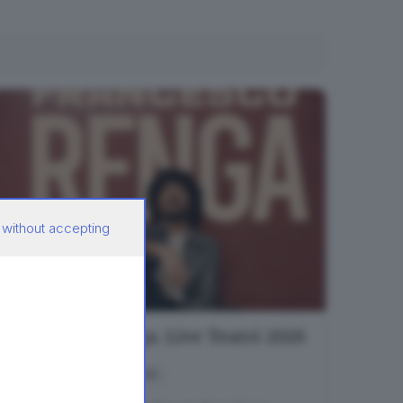
 without accepting
Francesco Renga. Live Teatri 2026
IN PREVENDITA
MUSICA