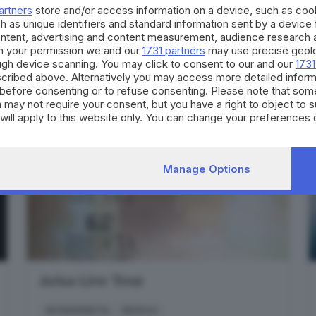
SOIANO DEL LAGO
| Teatro Castello
artners
store and/or access information on a device, such as co
h as unique identifiers and standard information sent by a device
6
agosto
ontent, advertising and content measurement, audience research 
h your permission we and our
1731 partners
may use precise geolo
Scopri
ough device scanning. You may click to consent to our and our
1731
cribed above. Alternatively you may access more detailed infor
before consenting or to refuse consenting. Please note that som
 may not require your consent, but you have a right to object to 
will apply to this website only. You can change your preferences 
e by returning to this site and clicking the
privacy policy
button at
Manage Options
Arisa Live Tour
IN PREVENDITA
MUSICA