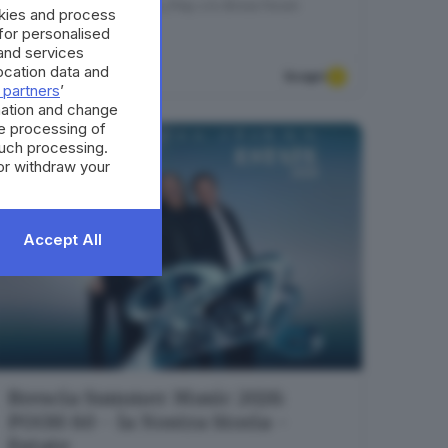
BRESCIA
| Teatro Dis_Play c/o Brixia Forum
okies and process
 for personalised
30
ottobre
and services
cation data and
Scopri
 partners
’
mation and change
e processing of
such processing.
or withdraw your
 the bottom of
Accept All
Brescia Summer Music 2026:
POOH 60 - la Nostra Storia -
Estate