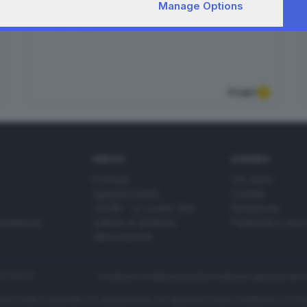
CAPO DI PONTE
| Pieve di San Siro di Cemmo
Manage Options
12
,
27
agosto
Scopri
SERVIZI
AZIENDA
Podcast
Chi siamo
Agenda eventi
Contatti
ZOOM - Le vostre foto
Redazione
Spettacoli
Lettere al direttore
Pubblicità e nec
Abbonamenti
272770173
Condizioni di abbonamento
Condizioni generali del 
to totale o parziale e la riproduzione con qualsiasi mezzo elettronico, in fu