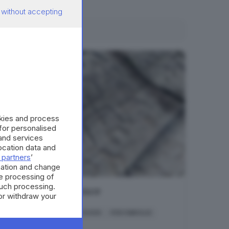
 without accepting
okies and process
 for personalised
and services
cation data and
 partners
’
mation and change
e processing of
such processing.
Unesco Experience
or withdraw your
 the bottom of
ARTE E CULTURA
OUTDOOR
PER FAMIGLIE
SUL TERRITORIO