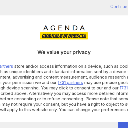
3
Eventi
trovati:
Continue
 CATEGORIE
CAPO DI PONTE
We value your privacy
artners
store and/or access information on a device, such as co
h as unique identifiers and standard information sent by a device
ontent, advertising and content measurement, audience research 
h your permission we and our
1731 partners
may use precise geolo
ough device scanning. You may click to consent to our and our
1731
cribed above. Alternatively you may access more detailed infor
before consenting or to refuse consenting. Please note that som
 may not require your consent, but you have a right to object to 
Voci tra le sponde
will apply to this website only. You can change your preferences 
e by returning to this site and clicking the
privacy policy
button at
INCONTRI E CONVEGNI