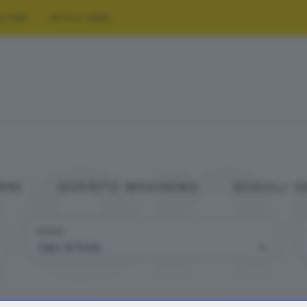
LTURA
FOTO E VIDEO
gen
ANI
QUESTO WEEKEND
SCEGLI 
DOVE