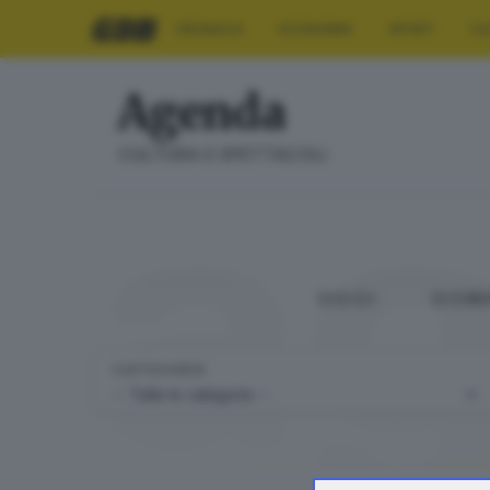
CRONACA
ECONOMIA
SPORT
CU
Agenda
a
CULTURA E SPETTACOLI
OGGI
DOM
CATEGORIE