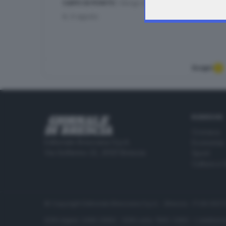
CAPO DI PONTE
| Borgo storico di Pescarzo
8
,
9
agosto
Scopri
RUBRICHE
Cronaca
Editoriale Bresciana S.p.A.
Economia
Via Solferino 22, 25121 Brescia
Sport
Cultura e 
© Copyright Editoriale Bresciana S.p.A. - Brescia - P.IVA 00
ISSN digital: 2499-099X - ISSN carta: 1590-346X - L'adattamen