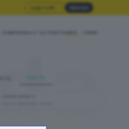
Leggi il GdB
Abbonati
HOME
SEGNALA IL TUO EVENTO
CERCA
CINEMA
da
TUTTI
DATE
CERCA EVENTO