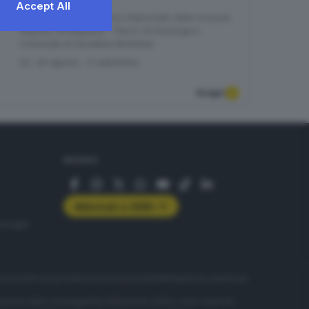
Accept All
CAPO DI PONTE
| Parco Nazionale delle Incisioni
Rupestri di Naquane - Parco Archeologico
Comunale di Seradina-Bedolina
22
,
29
agosto ,
5
settembre
Scopri
SEGUICI
Abbonati a GDB+
rologie
servizio
Privacy
Cookie policy
Accessibilità
Pubblicità elettorale
nzione della conseguente diffusione online, sono riservati