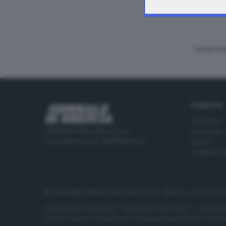
La tua ri
RUBRICHE
Cronaca
Editoriale Bresciana S.p.A.
Economia
Via Solferino 22, 25121 Brescia
Sport
Cultura e 
© Copyright Editoriale Bresciana S.p.A. - Brescia - P.IVA 00
ISSN digital: 2499-099X - ISSN carta: 1590-346X - L'adattamen
per tutti i paesi. Informative e moduli privacy. Edizione onlin