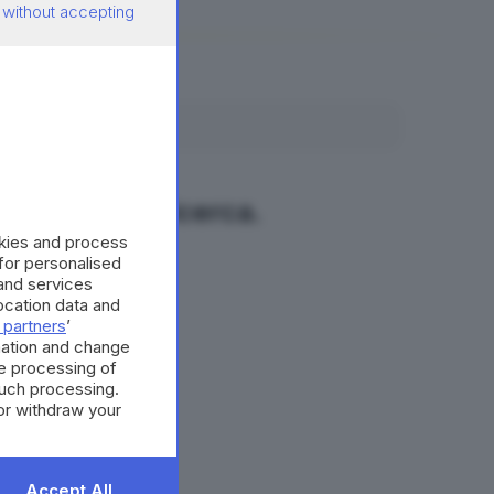
 without accepting
fano la tua ricerca.
okies and process
 for personalised
and services
cation data and
 partners
’
mation and change
e processing of
such processing.
or withdraw your
 the bottom of
Accept All