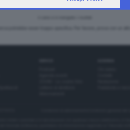
il cane si è mangiato i risultati
cerca potrebbe esser troppo specifica. Per favore, prova con un altr
SERVIZI
AZIENDA
Podcast
Chi siamo
Agenda eventi
Contatti
ZOOM - Le vostre foto
Redazione
Spettacoli
Lettere al direttore
Pubblicità e nec
Abbonamenti
272770173
Condizioni di abbonamento
Condizioni generali del 
to totale o parziale e la riproduzione con qualsiasi mezzo elettronico, in fu
e del Giornale di Brescia, quotidiano di informazione registrato al Tribunale 