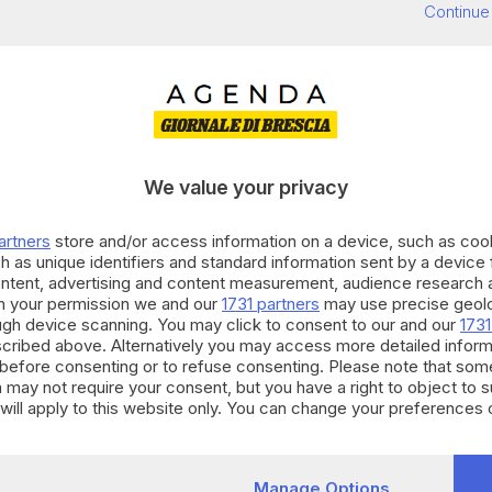
Continue
27
Eventi
trovati:
I E CONVEGNI
TUTTI I COMUNI
We value your privacy
riusciamo a trovare eventi che soddis
artners
store and/or access information on a device, such as co
h as unique identifiers and standard information sent by a device
ontent, advertising and content measurement, audience research 
h your permission we and our
1731 partners
may use precise geolo
ough device scanning. You may click to consent to our and our
1731
cribed above. Alternatively you may access more detailed infor
before consenting or to refuse consenting. Please note that som
 may not require your consent, but you have a right to object to 
will apply to this website only. You can change your preferences 
e by returning to this site and clicking the
privacy policy
button at
Manage Options