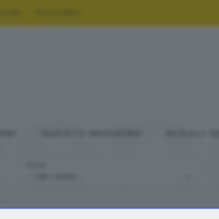
LTURA
FOTO E VIDEO
gen
ANI
QUESTO WEEKEND
SCEGLI 
DOVE