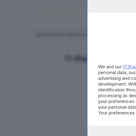
DAL
9
AGOSTO
2026
AL
8
AGOSTO
2027
INCONTR
Ci dispiace ma non 
We and our
1731 p
personal data, suc
advertising and c
development. Wit
identification thr
processing as des
your preferences 
your personal data
Your preferences 
consent at any tim
the webpage.