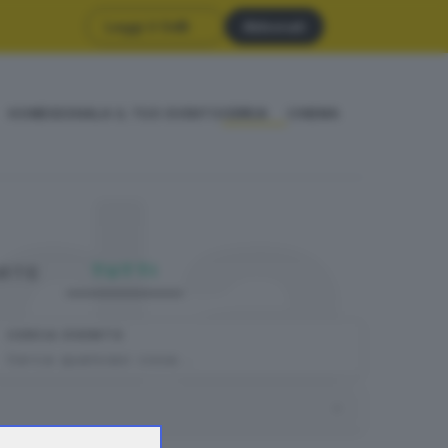
Leggi il GdB
Abbonati
HOME
SEGNALA IL TUO EVENTO
CERCA
CINEMA
da
TUTTI
DATE
CERCA EVENTO