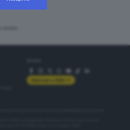
o termine.
SEGUICI
Abbonati a GDB+
rologie
servizio
Privacy
Cookie policy
Accessibilità
Pubblicità elettorale
nzione della conseguente diffusione online, sono riservati
di Brescia al n° 07/1948 in data 30 novembre 1948.