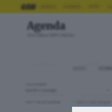
CRONACA
ECONOMIA
SPORT
CU
Agenda
a
CULTURA E SPETTACOLI
OGGI
DOM
CATEGORIE
SOTTOCATEGORIE